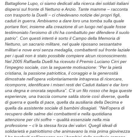
Battaglione Lupo, ci siamo dedicati alla ricerca dei soldati italiani
dispersi sul fronte di Nettuno e Anzio. Tante mamme – racconta
con trasporto la Duelli − ci chiedevano notizie dei propri figli,
caduti in guerra. Ambivamo a dare loro una tomba sulla quale
portare fiori, insieme alla creazione di un luogo nel quale fosse
testimoniato l’eroismo di chi ha combattuto per difendere il suolo
patrio”. Con questi intenti è sorto il Campo della Memoria di
Nettuno, un sacrario militare, nel quale riposano sessantatre
militari e nove eroi senza medaglia, combattenti sul fronte laziale
per i quali non è stato possibile compiere alcun riconoscimento.
Nel 2005 Raffaella Duelli ha ricevuto il Premio Luciano Cirri per
l’impegno sociale, con la seguente motivazione: “Per la pietà
cristiana, la passione patriottica, il coraggio e la generosità
dimostrate nell’opera volontariamente intrapresa di ricercare,
ricomporre, identificare i miseri resti dei Caduti italiani e dar loro
una degna e onorata sepoltura”. C’è un filo rosso che lega queste
esperienze, una traccia comune salda storie così diverse, quella
di guerra e quella di pace, quella da ausiliaria della Decima e
quella da assistente sociale di bambini disagiati. “Nell’opera di
recupero delle salme dei combattenti e nella quotidiana
attenzione per chi soffre − qualità essenziale nella mia
professione − c’è la stessa forza dei valori. Quegli ideali di
solidarietà e patriottismo che animavano la mia prima giovinezza