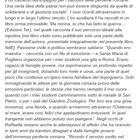
li ho trasferiti nell’impegno per i bambini delle periferie romane.
Una certa idea della patria non può essere disgiunta da quella di
solidarietà e di giustizia sociale”. I suoi ricordi attraversano in
lungo e in largo l’ultimo secolo. L’ex ausiliaria li ha raccolti in un
libro ormai introvabile, Ma nonna, tu che hai fatto la guerra…
(Edizioni Ter), nel quale racconta il suo percorso ideale alla
nipotina [nel libro citato sono pubblicate solo una parte delle
memorie dell’autrice, presentate integralmente nel presente libro,
NdE]. Passione civile e politica sembrano saldarsi: “Quando ero
maestra − racconta con un filo di emozione − a Santa Maria di
Pugliano organizzai per i miei studenti una gita a Roma. Erano
ragazzi di famiglie povere, ma esprimevano un profondo rispetto
per gli insegnanti, donando loro mele e uova, una parte di quel
poco che costituiva un tipico menù familiare del dopoguerra. Solo
immaginando le attese per la giornata romana provo delle
emozioni particolari, le stesse che hanno riempito il mio cuore
quando con i miei studenti camminammo sotto le navate di San
Pietro, o per i viali del Giardino Zoologico. Per loro era una gioia
immensa, una favola, e quando arrivammo attraverso l’Ostiense
al mare, erano così felici che applaudivano entusiasti. In quel
frangente non abbiamo potuto non piangere”. Negli occhi di
Raffaella restano anche le attestazioni di affetto che ha ricevuto
in tanti anni da bambini disagiati e dalle famiglie povere
dell’immensa periferia romana. “Ricordo il servizio svolto nel