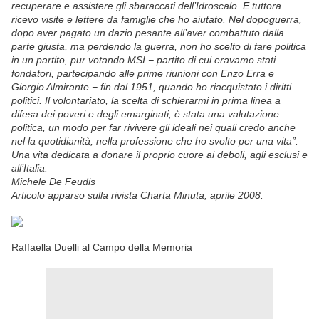
recuperare e assistere gli sbaraccati dell’Idroscalo. E tuttora
ricevo visite e lettere da famiglie che ho aiutato. Nel dopoguerra,
dopo aver pagato un dazio pesante all’aver combattuto dalla
parte giusta, ma perdendo la guerra, non ho scelto di fare politica
in un partito, pur votando MSI − partito di cui eravamo stati
fondatori, partecipando alle prime riunioni con Enzo Erra e
Giorgio Almirante − fin dal 1951, quando ho riacquistato i diritti
politici. Il volontariato, la scelta di schierarmi in prima linea a
difesa dei poveri e degli emarginati, è stata una valutazione
politica, un modo per far rivivere gli ideali nei quali credo anche
nel la quotidianità, nella professione che ho svolto per una vita”.
Una vita dedicata a donare il proprio cuore ai deboli, agli esclusi e
all’Italia.
Michele De Feudis
Articolo apparso sulla rivista Charta Minuta, aprile 2008.
Raffaella Duelli al Campo della Memoria