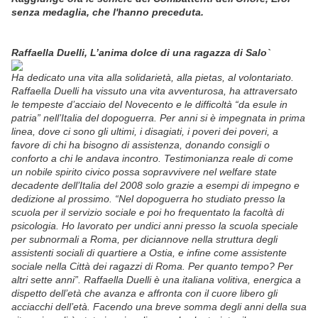
senza medaglia, che l'hanno preceduta.
Raffaella Duelli, L’anima dolce di una ragazza di Salo`
Ha dedicato una vita alla solidarietà, alla pietas, al volontariato.
Raffaella Duelli ha vissuto una vita avventurosa, ha attraversato
le tempeste d’acciaio del Novecento e le difficoltà “da esule in
patria” nell’Italia del dopoguerra. Per anni si è impegnata in prima
linea, dove ci sono gli ultimi, i disagiati, i poveri dei poveri, a
favore di chi ha bisogno di assistenza, donando consigli o
conforto a chi le andava incontro. Testimonianza reale di come
un nobile spirito civico possa sopravvivere nel welfare state
decadente dell’Italia del 2008 solo grazie a esempi di impegno e
dedizione al prossimo. “Nel dopoguerra ho studiato presso la
scuola per il servizio sociale e poi ho frequentato la facoltà di
psicologia. Ho lavorato per undici anni presso la scuola speciale
per subnormali a Roma, per diciannove nella struttura degli
assistenti sociali di quartiere a Ostia, e infine come assistente
sociale nella Città dei ragazzi di Roma. Per quanto tempo? Per
altri sette anni”. Raffaella Duelli è una italiana volitiva, energica a
dispetto dell’età che avanza e affronta con il cuore libero gli
acciacchi dell’età. Facendo una breve somma degli anni della sua